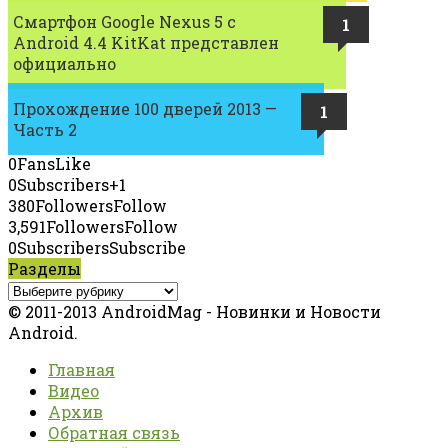
Смартфон Google Nexus 5 с
1
Android 4.4 KitKat представлен
официально
Прохождение 100 дверей 2013 —
1
Часть 2
0
Fans
Like
0
Subscribers
+1
380
Followers
Follow
3,591
Followers
Follow
0
Subscribers
Subscribe
Разделы
© 2011-2013 AndroidMag - Новинки и Новости
Android.
Главная
Видео
Архив
Обратная связь