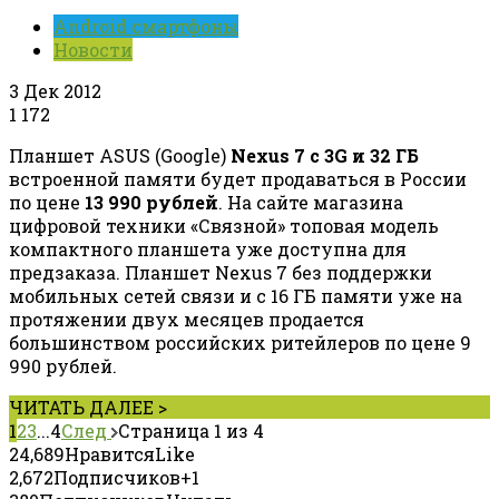
Android смартфоны
Новости
3 Дек 2012
1
172
Планшет ASUS (Google)
Nexus 7 с 3G и 32 ГБ
встроенной памяти будет продаваться в России
по цене
13 990 рублей
. На сайте магазина
цифровой техники «Связной» топовая модель
компактного планшета уже доступна для
предзаказа. Планшет Nexus 7 без поддержки
мобильных сетей связи и с 16 ГБ памяти уже на
протяжении двух месяцев продается
большинством российских ритейлеров по цене 9
990 рублей.
ЧИТАТЬ ДАЛЕЕ >
1
2
3
...
4
След
Страница 1 из 4
24,689
Нравится
Like
2,672
Подписчиков
+1