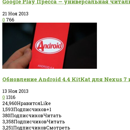
Google Play Пресса — универсальная читалк
21 Ноя 2013
0
766
Обновление Android 4.4 KitKat для Nexus 7 
13 Ноя 2013
0
1316
24,960
Нравится
Like
1,593
Подписчиков
+1
380
Подписчиков
Читать
3,358
Подписчиков
Читать
3,251
Подписчиков
Смотреть