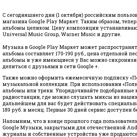
С сегодняшнего дня (1 октября) российским поль
магазина Google Play Маркет. Таким образом, теп
альбомы целиком. Цену композиции устанавливают 
Universal Music Group, Warner Music и другие.
Музыка в Google Play Маркет может распространять
альбома составляет 170-190 руб., цена отдельной п
альбомы и уже имеющиеся у Вас можно сихронизи
делиться с друзьями в сети Google +.
Также можно оформить ежемесячную подписку «Пол
музыкальной коллекции. При использовании «Полн
альбомы или треки. Упорядочивайте подобранные 
радиостанции, где можно слушать миксы из ваших 
дальнейшем для вас будет действовать специальная 
189 руб. в месяц. Первые 30 дней сервис доступен б
Напомним, что в конце прошлого года пользовател
Google Музыки, закрытыми для отечественной Andr
журналы и собственные устройства уже продаются в