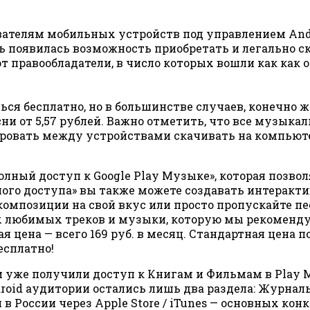
зователям мобильных устройств под управлением An
ерь появилась возможность приобретать и легально
правообладатели, в число которых вошли как как от
ся бесплатно, но в большинстве случаев, конечно ж
есни от 5,57 рублей. Важно отметить, что все музы
ровать между устройствами скачивать на компьюте
ный доступ к Google Play Музыке», которая позвол
ого доступа» вы также можете создавать интеракти
композиции на свой вкус или просто пропускайте п
любимых треков и музыки, которую мы рекомендуем. 
цена — всего 169 руб. в месяц. Стандартная цена по
есплатно!
и уже получили доступ к Книгам и Фильмам в Play М
oid аудитории остались лишь два раздела: Журналы 
 России через Apple Store / iTunes — основных ко