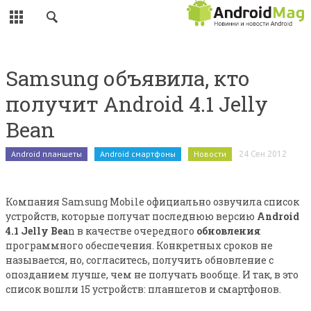
ЗАКРЫТЬ
НОВОСТИ
Samsung объявила, кто
СМАРТФОНЫ
получит Android 4.1 Jelly
ПЛАНШЕТЫ
Bean
Android планшеты
Android смартфоны
Новости
ПРИЛОЖЕНИЯ
24 Сен 2012
ИГРЫ
Компания Samsung Mobile официально озвучила список
устройств, которые получат последнюю версию
Android
ОБЗОРЫ
4.1 Jelly Bea
n в качестве очередного
обновления
программного обеспечения. Конкретных сроков не
SOCIAL
называется, но, согласитесь, получить обновление с
опозданием лучше, чем не получать вообще. И так, в это
РАЗНОЕ
список вошли 15 устройств: планшетов и смартфонов.