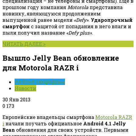
специализация – не телефоны и смартфоны). Еще в
прошлом году компания
Motorola
представила
новинку, являющуюся продолжением
выпущенной ранее модели
«Defy»
.
Ударопрочный
смартфон
с защитой от попадания в него влаги и
пыли получил название
«Defy plus»
.
ЧИТАТЬ ДАЛЕЕ >
Вышло Jelly Bean обновление
для Motorola RAZR i
Android смартфоны
Новости
30 Янв 2013
0
173
Европейские владельцы смартфона
Motorola RAZR
i
начали поучать официальное
Android 4.1 Jelly
Bean
обновления для своих устройств. Первыми