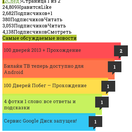
1
2
След
Страница 1 из 2
24,809
Нравится
Like
2,682
Подписчиков
+1
380
Подписчиков
Читать
3,053
Подписчиков
Читать
4,138
Подписчиков
Смотреть
Самые обсуждаемые новости
100 дверей 2013 + Прохождение
2
Билайн ТВ теперь доступно для
1
Android
100 Дверей Побег — Прохождение
1
4 фотки 1 слово: все ответы и
1
подсказки
Сервис Google Диск запущен!
1