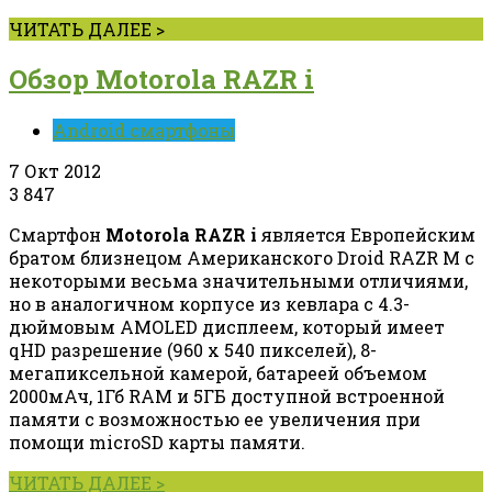
ЧИТАТЬ ДАЛЕЕ >
Обзор Motorola RAZR i
Android смартфоны
7 Окт 2012
3
847
Смартфон
Motorola RAZR i
является Европейским
братом близнецом Американского Droid RAZR M с
некоторыми весьма значительными отличиями,
но в аналогичном корпусе из кевлара с 4.3-
дюймовым AMOLED дисплеем, который имеет
qHD разрешение (960 x 540 пикселей), 8-
мегапиксельной камерой, батареей объемом
2000мАч, 1Гб RAM и 5ГБ доступной встроенной
памяти с возможностью ее увеличения при
помощи microSD карты памяти.
ЧИТАТЬ ДАЛЕЕ >