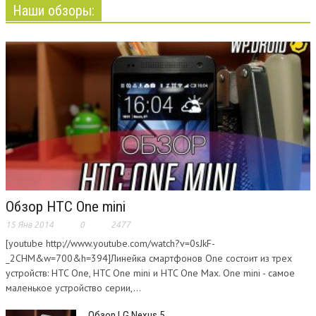
Наши обзоры:
Обзор HTC One mini
15 Янв 2014
0
2477
[youtube http://www.youtube.com/watch?v=0sJkF-
_2CHM&w=700&h=394]Линейка смартфонов One состоит из трех
устройств: HTC One, HTC One mini и HTC One Max. One mini - самое
маленькое устройство серии,...
Обзор LG Nexus 5